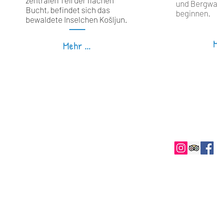
zentralen Teil der flachen
und Bergw
Bucht, befindet sich das
beginnen.
bewaldete Inselchen Košljun.
M
Mehr ...
+385 (0)912 854 151
Follow u
info@villabuka.com